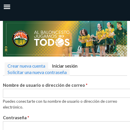
P
a
u
B
s
b
a
v
a
r
-
a
s
l
l
u
Crear nueva cuenta
Iniciar sesión
(solapa activa)
c
p
o
Solicitar una nueva contraseña
o
e
Nombre de usuario o dirección de correo
*
n
n
r
t
f
Puedes conectarte con tu nombre de usuario o dirección de correo
c
e
i
electrónico.
n
s
e
Contraseña
*
i
h