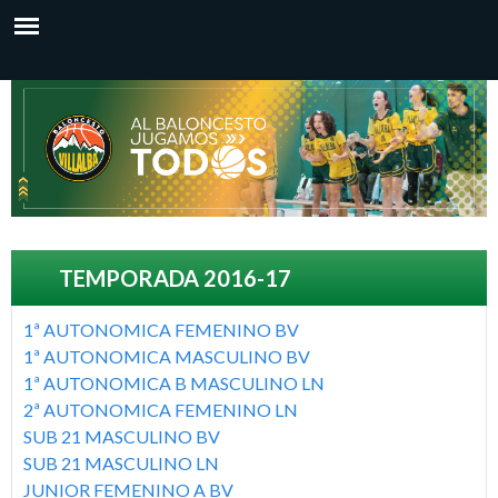
P
a
u
B
s
b
a
v
a
r
-
a
s
l
l
u
c
p
o
TEMPORADA 2016-17
o
e
n
n
1ª AUTONOMICA FEMENINO BV
r
1ª AUTONOMICA MASCULINO BV
t
f
1ª AUTONOMICA B MASCULINO LN
c
e
i
2ª AUTONOMICA FEMENINO LN
n
s
SUB 21 MASCULINO BV
e
SUB 21 MASCULINO LN
i
h
JUNIOR FEMENINO A BV