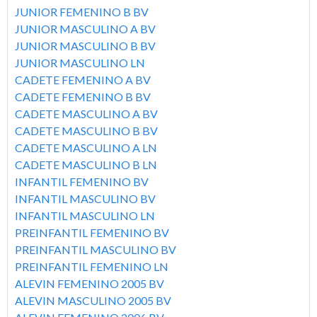
d
-
s
JUNIOR FEMENINO B BV
1
o
JUNIOR MASCULINO A BV
p
JUNIOR MASCULINO B BV
t
JUNIOR MASCULINO LN
r
CADETE FEMENINO A BV
o
i
CADETE FEMENINO B BV
n
CADETE MASCULINO A BV
V
CADETE MASCULINO B BV
c
CADETE MASCULINO A LN
i
CADETE MASCULINO B LN
i
p
INFANTIL FEMENINO BV
INFANTIL MASCULINO BV
a
l
INFANTIL MASCULINO LN
l
PREINFANTIL FEMENINO BV
l
PREINFANTIL MASCULINO BV
PREINFANTIL FEMENINO LN
a
ALEVIN FEMENINO 2005 BV
ALEVIN MASCULINO 2005 BV