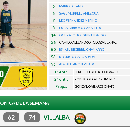
o
6
MARIO GIL ANDRES
p
6
SAGE MURRELL AMEZCUA
r
7
LEO FERNANDEZ MERINO
i
8
LUCAS ARROYO CABALLERO
n
14
GONZALO HOLGUIN HIDALGO
c
36
CAMILO ALEJANDRO TOLOZA BERNAL
50
ISMAEL BECERRIL CHAMARRO
i
53
RODRIGO GARCIA JARA
p
91
ADRIAN SANCHEZ LAGO
a
1º entr.
SERGIO CUADRADO ALVAREZ
l
2º entr.
ROBERTO LOPEZ RUIPEREZ
Prepa.
GONZALO VILARES OÑATE
ÓNICA DE LA SEMANA
N
62
74
VILLALBA