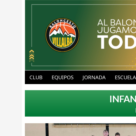
B
u
CLUB
EQUIPOS
JORNADA
ESCUELA
a
b
INFAN
v
l
-
o