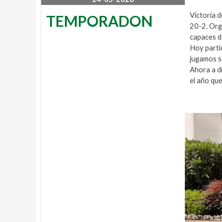
l
Victoria 
1
TEMPORADON
l
20-2. Orgu
capaces d
Hoy partid
a
jugamos s
Ahora a d
l
el año que
b
a