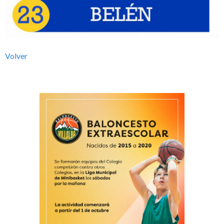
l
b
Volver
a