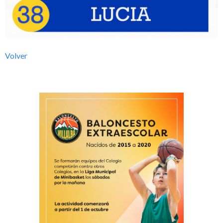
l
b
Volver
a