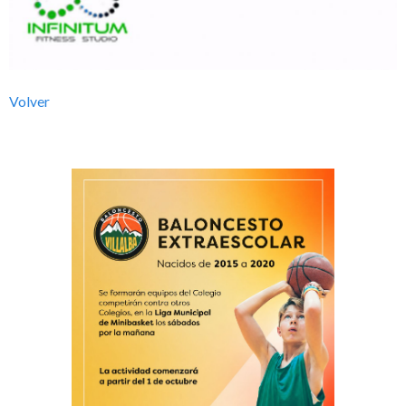
l
b
Volver
a