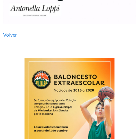
l
b
Volver
a