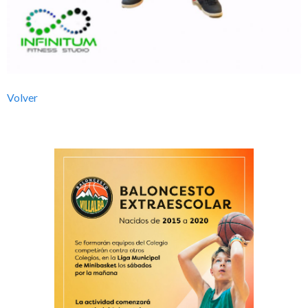
l
b
a
Volver