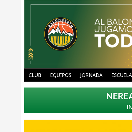
B
u
CLUB
EQUIPOS
JORNADA
ESCUELA
a
b
NERE
v
l
I
-
o