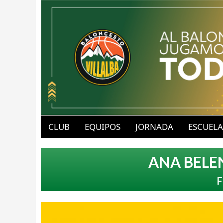
B
u
CLUB
EQUIPOS
JORNADA
ESCUELA
a
b
ANA BELE
v
l
F
-
o