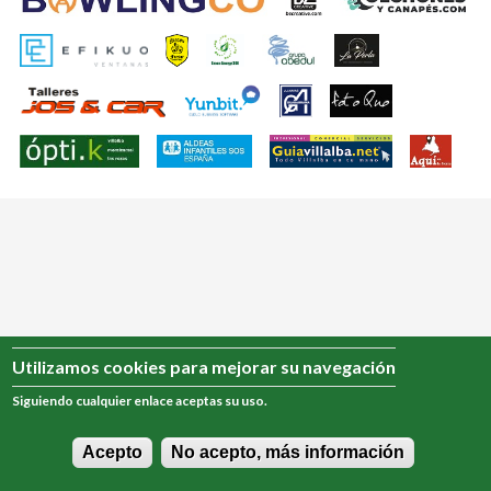
d
-
s
1
o
p
t
r
o
i
n
V
c
i
i
p
a
l
l
Utilizamos cookies para mejorar su navegación
l
Siguiendo cualquier enlace aceptas su uso.
a
Acepto
No acepto, más información