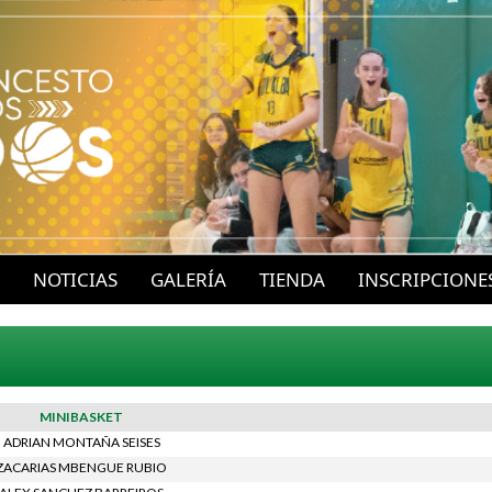
P
a
s
a
r
a
l
c
o
NOTICIAS
GALERÍA
TIENDA
INSCRIPCIONE
n
t
e
n
MINIBASKET
i
ADRIAN MONTAÑA SEISES
d
ZACARIAS MBENGUE RUBIO