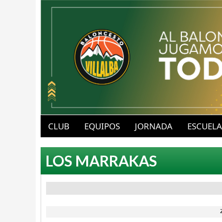
B
u
CLUB
EQUIPOS
JORNADA
ESCUELA
a
b
LOS MARRAKAS
v
l
-
o